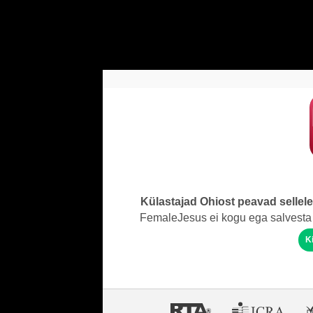
Külastajad Ohiost peavad sellel
FemaleJesus ei kogu ega salvesta 
K