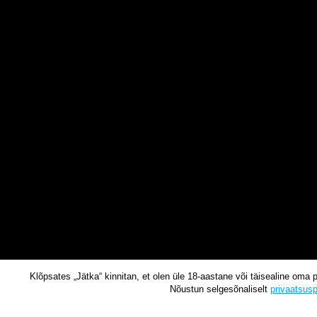
Klõpsates „Jätka“ kinnitan, et olen üle 18-aastane või täisealine oma 
Nõustun selgesõnaliselt
privaatsusp