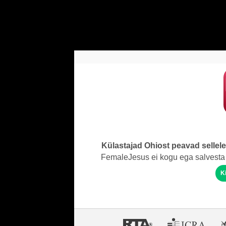
Külastajad Ohiost peavad sellel
FemaleJesus ei kogu ega salvesta 
K