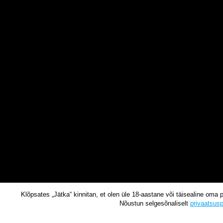
Klõpsates „Jätka“ kinnitan, et olen üle 18-aastane või täisealine oma 
Nõustun selgesõnaliselt
privaatsusp