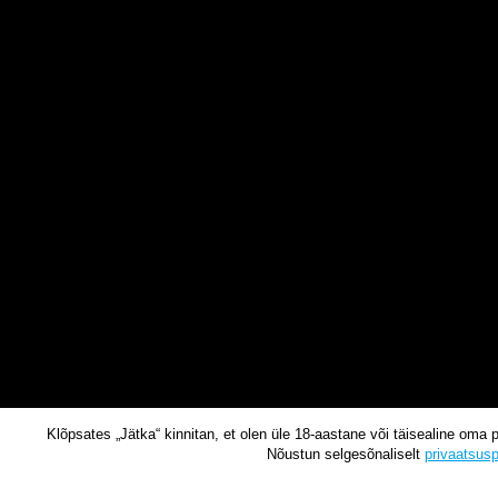
Klõpsates „Jätka“ kinnitan, et olen üle 18-aastane või täisealine oma 
Nõustun selgesõnaliselt
privaatsusp