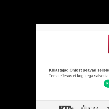
Külastajad Ohiost peavad sellel
FemaleJesus ei kogu ega salvesta 
K