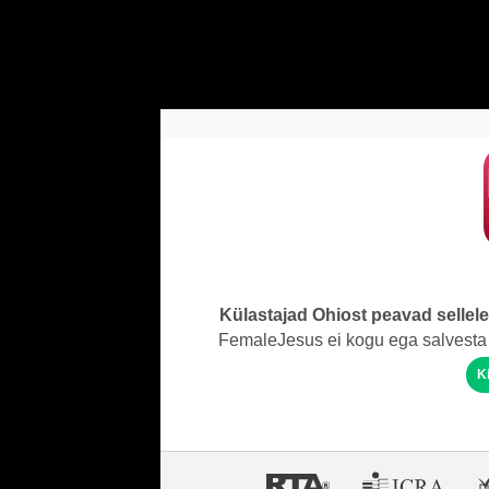
Külastajad Ohiost peavad sellel
FemaleJesus ei kogu ega salvesta 
K