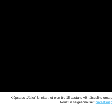
Klõpsates „Jätka“ kinnitan, et olen üle 18-aastane või täisealine oma 
Nõustun selgesõnaliselt
privaatsusp