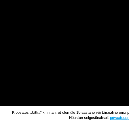
Klõpsates „Jätka“ kinnitan, et olen üle 18-aastane või täisealine oma 
Nõustun selgesõnaliselt
privaatsusp