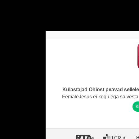
Külastajad Ohiost peavad sellel
FemaleJesus ei kogu ega salvesta 
K