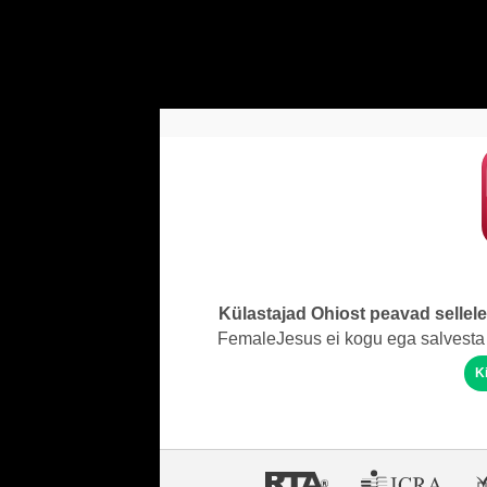
Külastajad Ohiost peavad sellel
FemaleJesus ei kogu ega salvesta 
K