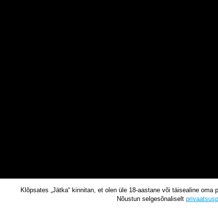
Klõpsates „Jätka“ kinnitan, et olen üle 18-aastane või täisealine oma 
Nõustun selgesõnaliselt
privaatsusp