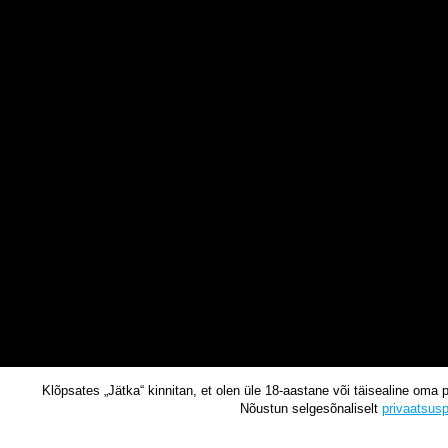
Klõpsates „Jätka“ kinnitan, et olen üle 18-aastane või täisealine oma 
Nõustun selgesõnaliselt
privaatsusp