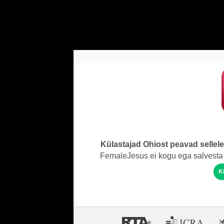
Külastajad Ohiost peavad sellel
FemaleJesus ei kogu ega salvesta 
K