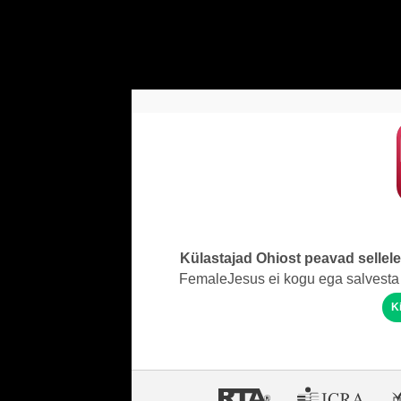
Külastajad Ohiost peavad sellel
FemaleJesus ei kogu ega salvesta 
K