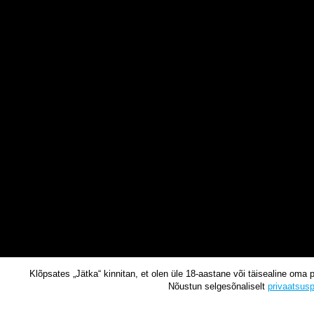
Klõpsates „Jätka“ kinnitan, et olen üle 18-aastane või täisealine oma 
Nõustun selgesõnaliselt
privaatsusp