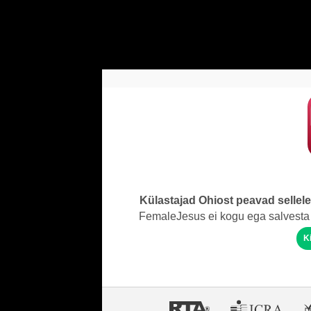
Külastajad Ohiost peavad sellel
FemaleJesus ei kogu ega salvesta 
K