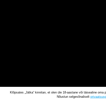
Klõpsates „Jätka“ kinnitan, et olen üle 18-aastane või täisealine oma 
Nõustun selgesõnaliselt
privaatsusp