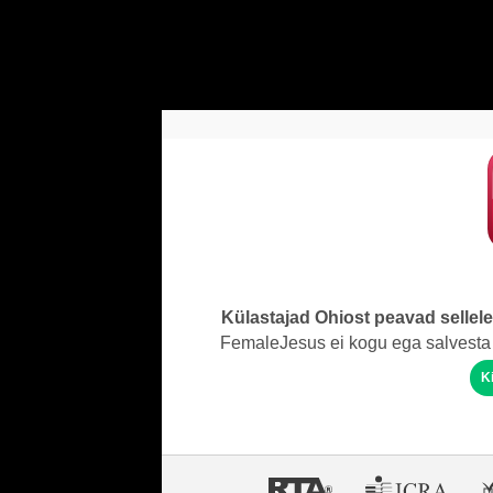
Külastajad Ohiost peavad sellel
FemaleJesus ei kogu ega salvesta 
K