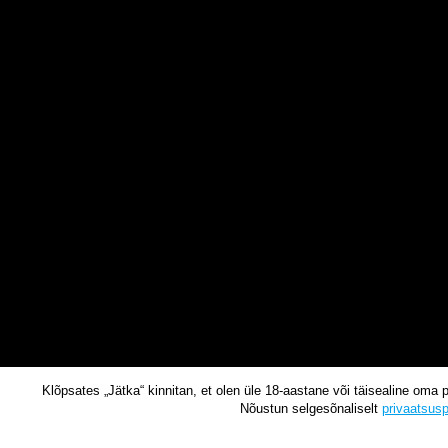
Klõpsates „Jätka“ kinnitan, et olen üle 18-aastane või täisealine oma 
Nõustun selgesõnaliselt
privaatsusp