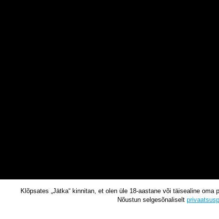
Klõpsates „Jätka“ kinnitan, et olen üle 18-aastane või täisealine oma 
Nõustun selgesõnaliselt
privaatsusp