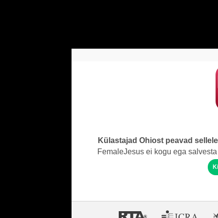
Külastajad Ohiost peavad sellel
FemaleJesus ei kogu ega salvesta 
K