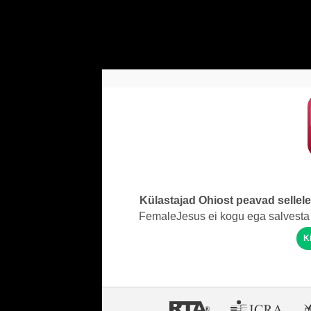
Külastajad Ohiost peavad sellel
FemaleJesus ei kogu ega salvesta 
K