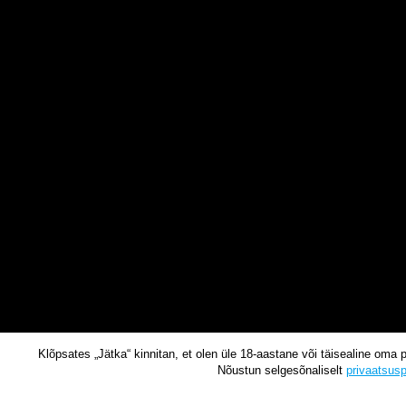
Klõpsates „Jätka“ kinnitan, et olen üle 18-aastane või täisealine oma 
Nõustun selgesõnaliselt
privaatsusp