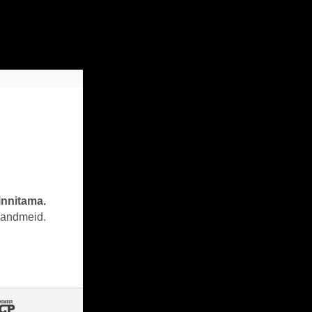
innitama.
 andmeid.