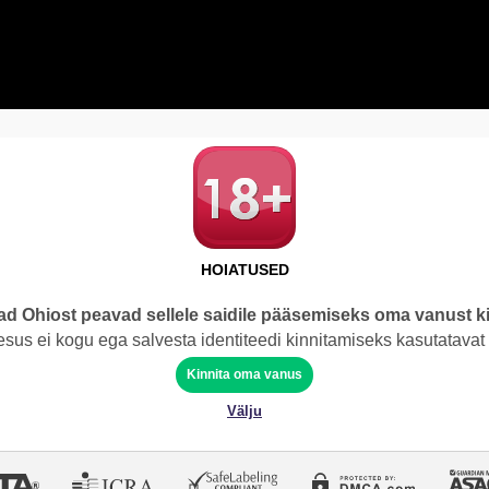
HOIATUSED
ad Ohiost peavad sellele saidile pääsemiseks oma vanust k
sus ei kogu ega salvesta identiteedi kinnitamiseks kasutatavat
Kinnita oma vanus
Välju