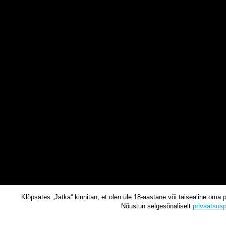
Klõpsates „Jätka“ kinnitan, et olen üle 18-aastane või täisealine oma 
Nõustun selgesõnaliselt
privaatsusp