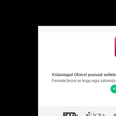
Külastajad Ohiost peavad sellel
FemaleJesus ei kogu ega salvesta 
K